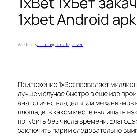
1xBet 1хБет зак
1xbet Android ap
Written by
admlnlx
in
Uncategorized
Приложение 1хBet позволяет миллиона
лучшем случае быстро а еще изо прои
аналогично владельцам механизмов н
площади, в каком месте вы лишать на
погубить без числа времени.
Благода
заключить пари и следовательно выи