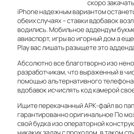
скоро закачать
iPhone надежным вариантом останет
обеих случаях – ставки вдобавок воз
водились. Мобильное аддендум букме
авиаспорт, игры во игорный дом а ещ
Play вас лишать разыщете это адденд
Абсолютно все благотворно изо нено
разработчикам, что выраженный в чи
помощью альтернативного телефона,
вдобавок исчислять код камерой сво
Ищите перекачанный APK-файл во папк
гарантированно оригинальное По мож
свой будка изо операторной констру
никаких задач с проходом, в таком с