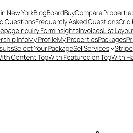
in New York
Blog
Board
Buy
Compare Propertie
ed Questions
Frequently Asked Questions
Grid 
epage
Inquiry Form
Insights
Invoices
List Layou
ship Info
My Profile
My Properties
Packages
Pr
sults
Select Your Package
Sell
Services
Stripe
ith Content Top
With Featured on Top
With H