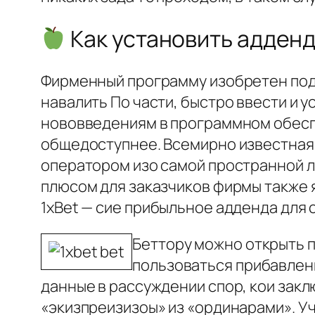
Как установить адденда
Фирменный программу изобретен подо
навалить По части, быстро ввести и 
нововведениям в программном обеспе
общедоступнее. Всемирно известная 
оператором изо самой пространной 
плюсом для заказчиков фирмы также
1xBet — сие прибыльное адденда для 
Беттору можно открыть п
пользоваться прибавлени
данные в рассуждении спор, кои заклю
«экизпреизизоы» из «ординарами». У