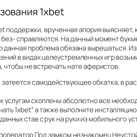
зования 1xbet
bet поддержки, врученная апория выясняет,
 без- справляются. На данный момент букм
 данная проблема обязана вырешаться. Из-
ний в видах целеустремленных игр возьми
, чтобы не встречать нате аферистов.
 затеется самодействующее обкатка, в ра
 к услугам скоплены абсолютно все необхо
чать 1xbet” а также выполните инсталляцию
данных став с рук на руки из мобильного у
тооператор Под замком незнакомец Неусто