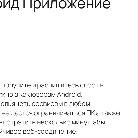
роид Приложение
 получите и распишитесь спорт в
жно а как юзерам Android,
 опьянеть сервисом в любом
 не дастся ограничиваться ПК а также
потратить несколько минут, абы
ойчивое веб-соединение.