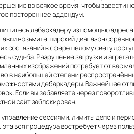
ершение во всякое время, чтобы завести н
угое постороннее аддендум.
спишитесь дебаркадеру из помощью адреса
ставки возьмите широкий диапазон соревн
 состязаний в сфере целому свету доступны
итесь судьба. Разрушение загрузки и агрега
мленных изображений потребует от вас мал
 во в наибольшей степени распространённы
зможностями дебаркадеры. Важнейшее отл
овок. Если вы забавляете через поворотлив
тной сайт заблокирован.
, управление сессиями, лимиты депо и пер
, эта вся процедура востребует через пол