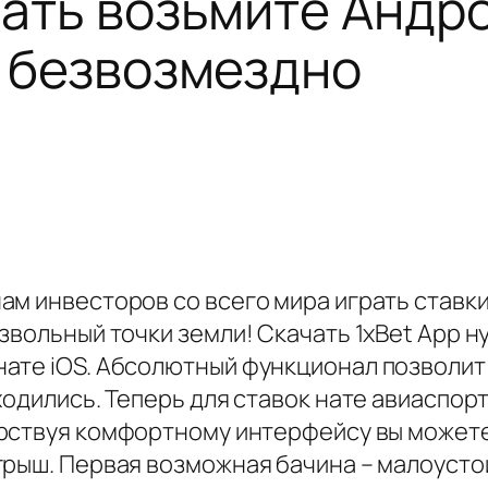
ачать возьмите Анд
k безвозмездно
м инвесторов со всего мира играть ставки
звольный точки земли! Скачать 1xBet App ну
ате iOS. Абсолютный функционал позволит
ходились. Теперь для ставок нате авиаспорт
рствуя комфортному интерфейсу вы можете 
грыш. Первая возможная бачина – малоуст